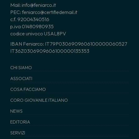
Mail: info@feniarco.it
PEC: feniarco@certifiedemail.it
c.f. 92004340516
p.iva 01480980935
codice univoco USAL8PV
IBAN Feniarco: IT79P0306909606100000060527
IT36Z0306909606100000135353
CHI SIAMO
ASSOCIATI
COSA FACCIAMO
CORO GIOVANILE ITALIANO
NEWS
EDITORIA
SERVIZI