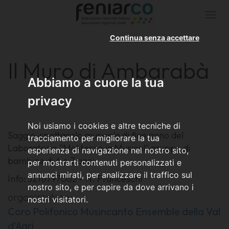
Togg
navi
Continua senza accettare
Il Muro di Ambarabà
Abbiamo a cuore la tua
privacy
Noi usiamo i cookies e altre tecniche di
Saggio-spettacolo musicale di fine anno del
tracciamento per migliorare la tua
Laboratorio "Moliterno in Musical" gruppo di
esperienza di navigazione nel nostro sito,
bambine di 6 e 7 anni.
per mostrarti contenuti personalizzati e
annunci mirati, per analizzare il traffico sul
Info: 3276797082 - N. Franceschi
nostro sito, e per capire da dove arrivano i
organizzatore:
nostri visitatori.
Coro Polifonico Musincanto Ensemble della Val
d'Agri