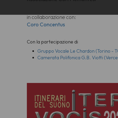
in collaborazione con:
Coro Concentus
Con la partecipazione di
Gruppo Vocale Le Chardon (Torino - T
Camerata Polifonica G.B. Viotti (Vercel