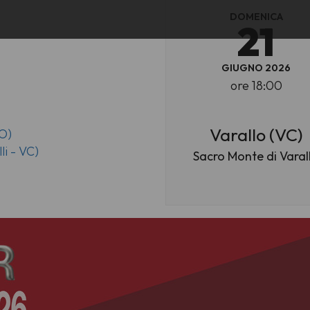
DOMENICA
21
GIUGNO 2026
ore 18:00
Varallo (VC)
O)
li - VC)
Sacro Monte di Varal