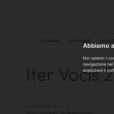
CHI SIAMO
ASSOCIATI
COSA 
Abbiamo a 
Noi usiamo i coo
navigazione nel 
Iter Vocis 
analizzare il tra
organizzatore:
Associazione Cori Piemontesi