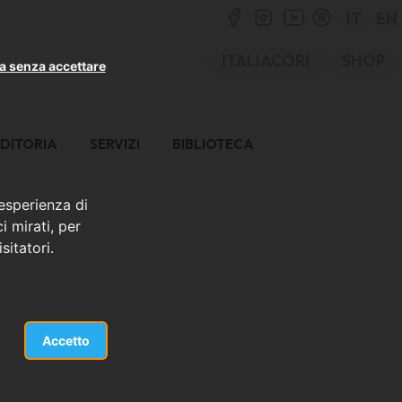
IT
EN
ITALIACORI
SHOP
a senza accettare
DITORIA
SERVIZI
BIBLIOTECA
 esperienza di
i mirati, per
sitatori.
Accetto