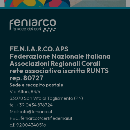
FE.N.I.A.R.CO. APS
Federazione Nazionale Italiana
Associazioni Regionali Corali
rete associativa iscritta RUNTS
rep. 80727
Sede e recapito postale
Via Altan, 83/4
33078 San Vito al Tagliamento (PN)
tel. +39 0434 876724
Mail: info@feniarco.it
PEC: feniarco@certifiedemail.it
c.f. 92004340516