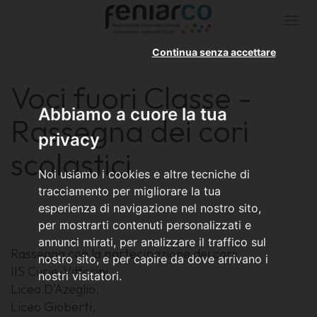
Togg
navi
Continua senza accettare
Voci fuori Classe -
Abbiamo a cuore la tua
Rassegna dei cori
privacy
scolastici
Noi usiamo i cookies e altre tecniche di
tracciamento per migliorare la tua
esperienza di navigazione nel nostro sito,
per mostrarti contenuti personalizzati e
annunci mirati, per analizzare il traffico sul
Rassegna con la partecipazione dei cori:
nostro sito, e per capire da dove arrivano i
IIS Curie-Vittorini,
nostri visitatori.
Liceo D'Azeglio,
Liceo Gioberti,