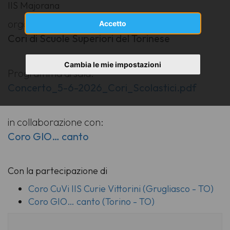
IIS Majorana
organizzatore:
Accetto
Cori di Scuole Superiori del Torinese
Cambia le mie impostazioni
Programma di sala:
Concerto_5-6-2026_Cori_Scolastici.pdf
in collaborazione con:
Coro GIO… canto
Con la partecipazione di
Coro CuVi IIS Curie Vittorini (Grugliasco - TO)
Coro GIO… canto (Torino - TO)