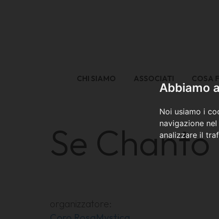
CHI SIAMO
ASSOCIATI
COSA 
Abbiamo a 
Noi usiamo i coo
navigazione nel 
Se Chanto
analizzare il tra
organizzatore:
Coro RosaMystica