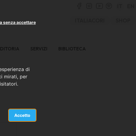
IT
EN
ITALIACORI
SHOP
a senza accettare
DITORIA
SERVIZI
BIBLIOTECA
 esperienza di
i mirati, per
sitatori.
Accetto