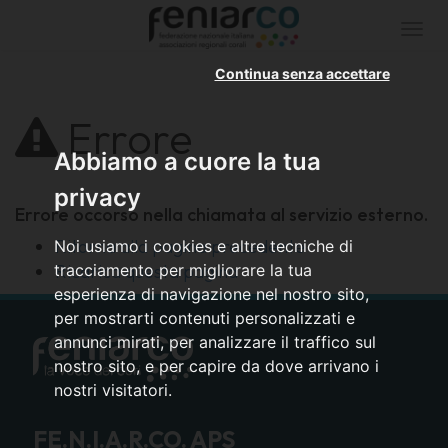
Togg
navi
Continua senza accettare
Errore
Abbiamo a cuore la tua
privacy
Errore occorso nella chiamata al servizio esterno.
Ritorna alla pagina precedente
Noi usiamo i cookies e altre tecniche di
tracciamento per migliorare la tua
Ricarica questa pagina
esperienza di navigazione nel nostro sito,
per mostrarti contenuti personalizzati e
annunci mirati, per analizzare il traffico sul
nostro sito, e per capire da dove arrivano i
nostri visitatori.
FE.N.I.A.R.CO. APS