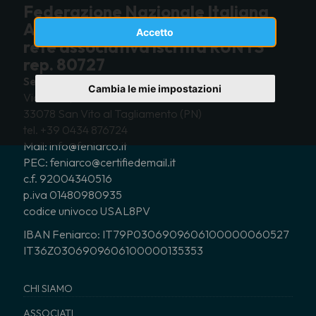
Federazione Nazionale Italiana
Associazioni Regionali Corali
Accetto
rete associativa iscritta RUNTS
rep. 80727
Sede e recapito postale
Cambia le mie impostazioni
Via Altan, 83/4
33078 San Vito al Tagliamento (PN)
tel. +39 0434 876724
Mail: info@feniarco.it
PEC: feniarco@certifiedemail.it
c.f. 92004340516
p.iva 01480980935
codice univoco USAL8PV
IBAN Feniarco: IT79P0306909606100000060527
IT36Z0306909606100000135353
CHI SIAMO
ASSOCIATI