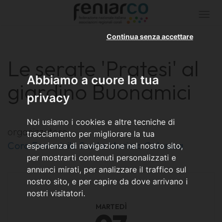
Togg
navi
Continua senza accettare
Le serate 'Pratesi' al
Abbiamo a cuore la tua
giardino Buonamici
privacy
Noi usiamo i cookies e altre tecniche di
organizzatore:
tracciamento per migliorare la tua
Coro Femminile Santa Maria a Colonica
esperienza di navigazione nel nostro sito,
per mostrarti contenuti personalizzati e
annunci mirati, per analizzare il traffico sul
nostro sito, e per capire da dove arrivano i
nostri visitatori.
MARTEDÌ