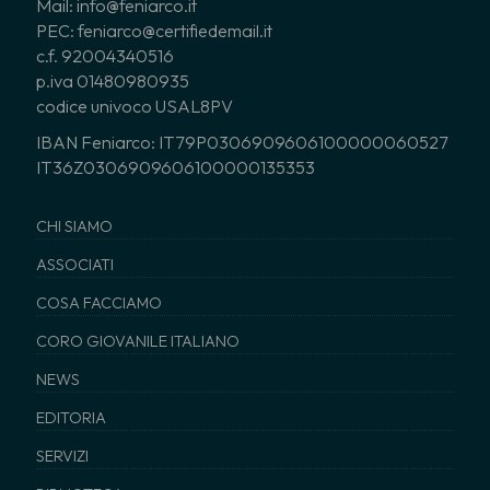
Mail: info@feniarco.it
PEC: feniarco@certifiedemail.it
c.f. 92004340516
p.iva 01480980935
codice univoco USAL8PV
IBAN Feniarco: IT79P0306909606100000060527
IT36Z0306909606100000135353
CHI SIAMO
ASSOCIATI
COSA FACCIAMO
CORO GIOVANILE ITALIANO
NEWS
EDITORIA
SERVIZI