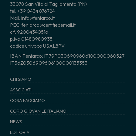
33078 San Vito al Tagliamento (PN)
tel. +39 0434 876724
Mail: info@feniarco.it
PEC: feniarco@certifiedemail.it
c.f. 92004340516
p.iva 01480980935
codice univoco USAL8PV
IBAN Feniarco: IT79P0306909606100000060527
IT36Z0306909606100000135353
CHI SIAMO
ASSOCIATI
COSA FACCIAMO
CORO GIOVANILE ITALIANO
NEWS
EDITORIA