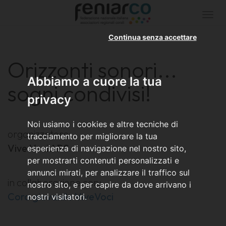
Togg
navi
Continua senza accettare
Orizzonti sonori...
Abbiamo a cuore la tua
sogni condivisi!
privacy
Noi usiamo i cookies e altre tecniche di
organizzatore:
tracciamento per migliorare la tua
Vive Voci APS
esperienza di navigazione nel nostro sito,
per mostrarti contenuti personalizzati e
annunci mirati, per analizzare il traffico sul
in collaborazione con:
nostro sito, e per capire da dove arrivano i
Coro giovanile ViveVoci
nostri visitatori.