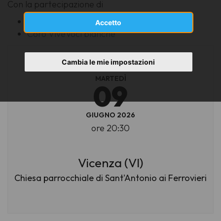
Con la partecipazione di
Coro giovanile ViveVoci (Vicenza - VI)
Accetto
Coro ViveVoci bianche
Cambia le mie impostazioni
MARTEDÌ
09
GIUGNO 2026
ore 20:30
Vicenza (VI)
Chiesa parrocchiale di Sant'Antonio ai Ferrovieri