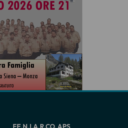
FE.N.I.A.R.CO. APS