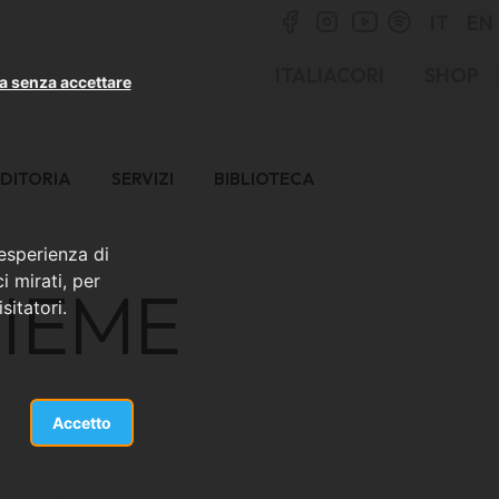
IT
EN
ITALIACORI
SHOP
a senza accettare
DITORIA
SERVIZI
BIBLIOTECA
 esperienza di
i mirati, per
SIEME
sitatori.
Accetto