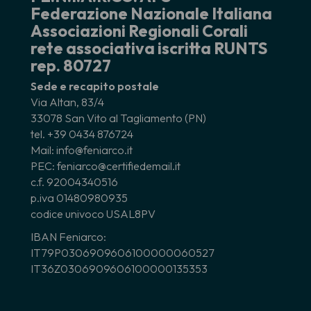
Federazione Nazionale Italiana
Associazioni Regionali Corali
rete associativa iscritta RUNTS
rep. 80727
Sede e recapito postale
Via Altan, 83/4
33078 San Vito al Tagliamento (PN)
tel. +39 0434 876724
Mail: info@feniarco.it
PEC: feniarco@certifiedemail.it
c.f. 92004340516
p.iva 01480980935
codice univoco USAL8PV
IBAN Feniarco:
IT79P0306909606100000060527
IT36Z0306909606100000135353