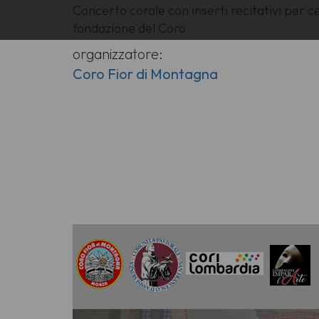
Concerto corale con inserti recitativi per c
fondazione del Coro
organizzatore:
Coro Fior di Montagna