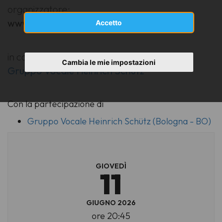
organizzatore:
www.ravennafestival.org
Accetto
in collaborazione con:
Cambia le mie impostazioni
Gruppo Vocale Heinrich Schütz
Con la partecipazione di
Gruppo Vocale Heinrich Schütz (Bologna - BO)
GIOVEDÌ
11
GIUGNO 2026
ore 20:45