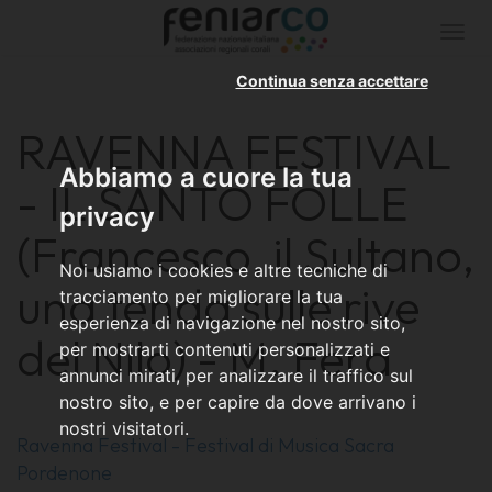
Togg
navi
Continua senza accettare
RAVENNA FESTIVAL
Abbiamo a cuore la tua
- IL SANTO FOLLE
privacy
(Francesco, il Sultano,
Noi usiamo i cookies e altre tecniche di
una tenda sulle rive
tracciamento per migliorare la tua
esperienza di navigazione nel nostro sito,
del Nilo) - M. Fera
per mostrarti contenuti personalizzati e
annunci mirati, per analizzare il traffico sul
nostro sito, e per capire da dove arrivano i
nostri visitatori.
Ravenna Festival - Festival di Musica Sacra
Pordenone