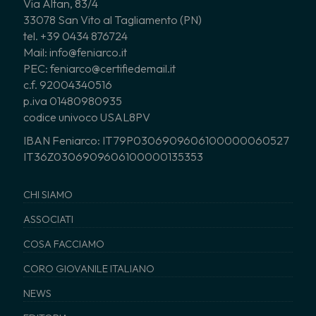
Via Altan, 83/4
33078 San Vito al Tagliamento (PN)
tel. +39 0434 876724
Mail: info@feniarco.it
PEC: feniarco@certifiedemail.it
c.f. 92004340516
p.iva 01480980935
codice univoco USAL8PV
IBAN Feniarco: IT79P0306909606100000060527
IT36Z0306909606100000135353
CHI SIAMO
ASSOCIATI
COSA FACCIAMO
CORO GIOVANILE ITALIANO
NEWS