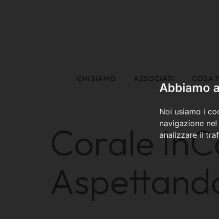
CHI SIAMO
ASSOCIATI
COSA 
Abbiamo a 
Noi usiamo i coo
navigazione nel 
Corale InC
analizzare il tra
Aspettando