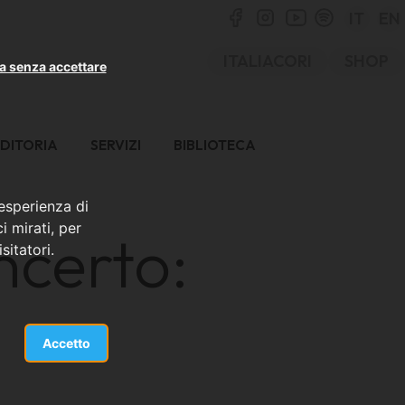
IT
EN
ITALIACORI
SHOP
a senza accettare
DITORIA
SERVIZI
BIBLIOTECA
 esperienza di
i mirati, per
ncerto:
sitatori.
Accetto