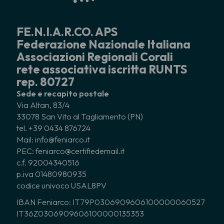
FE.N.I.A.R.CO. APS
Federazione Nazionale Italiana
Associazioni Regionali Corali
rete associativa iscritta RUNTS
rep. 80727
Sede e recapito postale
Via Altan, 83/4
33078 San Vito al Tagliamento (PN)
tel. +39 0434 876724
Mail: info@feniarco.it
PEC: feniarco@certifiedemail.it
c.f. 92004340516
p.iva 01480980935
codice univoco USAL8PV
IBAN Feniarco: IT79P0306909606100000060527
IT36Z0306909606100000135353