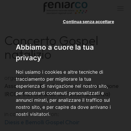
Togg
navi
Continua senza accettare
Concerto Gospel
Abbiamo a cuore la tua
natalizio
privacy
Noi usiamo i cookies e altre tecniche di
organizzatore:
tracciamento per migliorare la tua
Associazione Don Giulio Farina (Fondazione
esperienza di navigazione nel nostro sito,
per mostrarti contenuti personalizzati e
IRCCS San Gerardo dei Tintori di Monza)
annunci mirati, per analizzare il traffico sul
nostro sito, e per capire da dove arrivano i
in collaborazione con:
nostri visitatori.
Diesis e Bemolli Gospel Choir