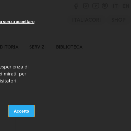
IT
EN
ITALIACORI
SHOP
a senza accettare
DITORIA
SERVIZI
BIBLIOTECA
 esperienza di
i mirati, per
sitatori.
Accetto