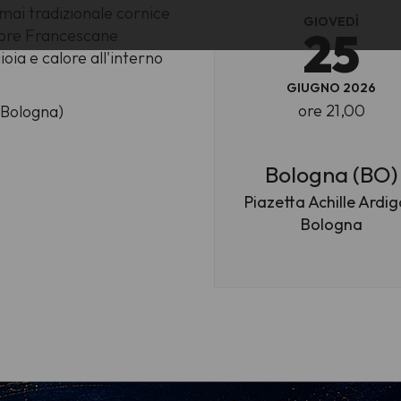
mai tradizionale cornice
GIOVEDÌ
25
suore Francescane
ia e calore all'interno
GIUGNO 2026
ore 21,00
- Bologna)
Bologna (BO)
Piazetta Achille Ardig
Bologna