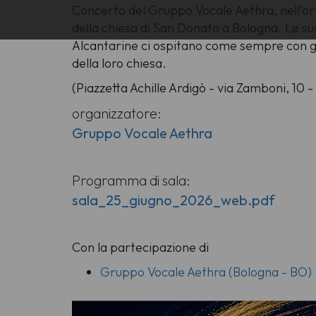
Concerto del Gruppo Vocale Aethra, nell'or
della chiesa di San Donato a Bologna. Le 
Alcantarine ci ospitano come sempre con gio
della loro chiesa.
(Piazzetta Achille Ardigò - via Zamboni, 10 
organizzatore:
Gruppo Vocale Aethra
Programma di sala:
sala_25_giugno_2026_web.pdf
Con la partecipazione di
Gruppo Vocale Aethra (Bologna - BO)