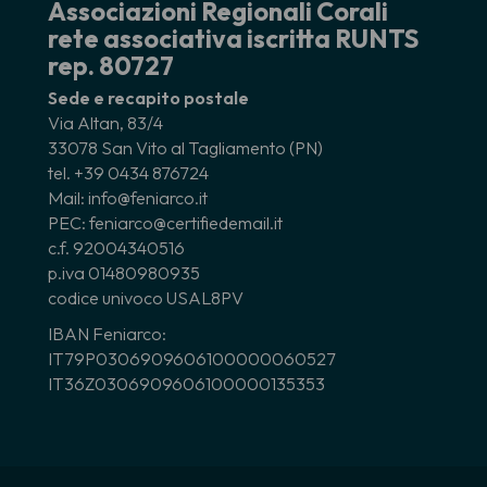
Associazioni Regionali Corali
rete associativa iscritta RUNTS
rep. 80727
Sede e recapito postale
Via Altan, 83/4
33078 San Vito al Tagliamento (PN)
tel. +39 0434 876724
Mail: info@feniarco.it
PEC: feniarco@certifiedemail.it
c.f. 92004340516
p.iva 01480980935
codice univoco USAL8PV
IBAN Feniarco:
IT79P0306909606100000060527
IT36Z0306909606100000135353