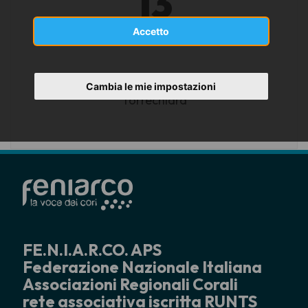
13
GIUGNO 2026
Accetto
Langhirano (PR)
Cambia le mie impostazioni
Torrechiara
FE.N.I.A.R.CO. APS
Federazione Nazionale Italiana
Associazioni Regionali Corali
rete associativa iscritta RUNTS