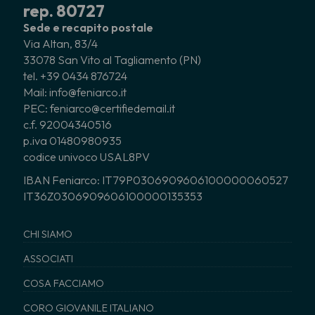
rep. 80727
Sede e recapito postale
Via Altan, 83/4
33078 San Vito al Tagliamento (PN)
tel. +39 0434 876724
Mail: info@feniarco.it
PEC: feniarco@certifiedemail.it
c.f. 92004340516
p.iva 01480980935
codice univoco USAL8PV
IBAN Feniarco: IT79P0306909606100000060527
IT36Z0306909606100000135353
CHI SIAMO
ASSOCIATI
COSA FACCIAMO
CORO GIOVANILE ITALIANO