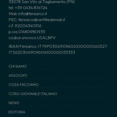
33078 San Vito al Tagliamento (PN)
tel. +39 0434 876724
Mail: info@feniarco.it
PEC: feniarco@certifiedemail.it
c.f. 92004340516
p.iva 01480980935
codice univoco USAL8PV
IBAN Feniarco: IT79P0306909606100000060527
IT36Z0306909606100000135353
CHI SIAMO
ASSOCIATI
COSA FACCIAMO
CORO GIOVANILE ITALIANO
NEWS
EDITORIA