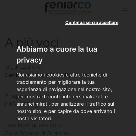
Togg
navi
Continua senza accettare
A più voci
Abbiamo a cuore la tua
privacy
organizzatore:
Centro associazioni culturali fiorentine
Noi usiamo i cookies e altre tecniche di
tracciamento per migliorare la tua
esperienza di navigazione nel nostro sito,
Programma di sala:
per mostrarti contenuti personalizzati e
IMG_7050.jpeg
annunci mirati, per analizzare il traffico sul
nostro sito, e per capire da dove arrivano i
nostri visitatori.
in collaborazione con:
Coro Sociale di Grassina