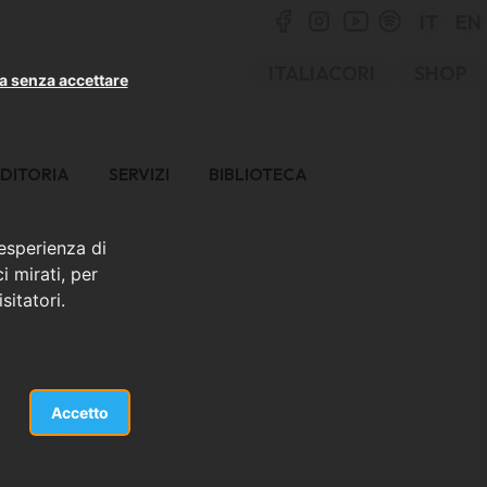
IT
EN
ITALIACORI
SHOP
a senza accettare
DITORIA
SERVIZI
BIBLIOTECA
 esperienza di
i mirati, per
sitatori.
Accetto