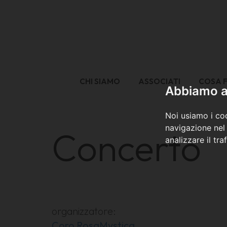
CHI SIAMO
ASSOCIATI
COSA 
Abbiamo a 
Noi usiamo i coo
navigazione nel 
Concerto
analizzare il tra
organizzatore:
Coro RosaMystica