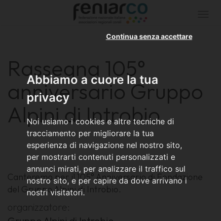
Togg
navi
Continua senza accettare
Rassegna 105°
Abbiamo a cuore la tua
anniversario Gruppo
privacy
Alpini di Introbio
Noi usiamo i cookies e altre tecniche di
tracciamento per migliorare la tua
esperienza di navigazione nel nostro sito,
per mostrarti contenuti personalizzati e
annunci mirati, per analizzare il traffico sul
Canteremo per il 105° Anniversario di Fondazione
nostro sito, e per capire da dove arrivano i
del Gruppo Alpini di Introbio.
nostri visitatori.
organizzatore:
Gruppo Alpini di Introbio