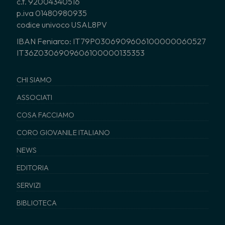
c.f. 92004340516
p.iva 01480980935
codice univoco USAL8PV
IBAN Feniarco: IT79P0306909606100000060527
IT36Z0306909606100000135353
CHI SIAMO
ASSOCIATI
COSA FACCIAMO
CORO GIOVANILE ITALIANO
NEWS
EDITORIA
SERVIZI
BIBLIOTECA