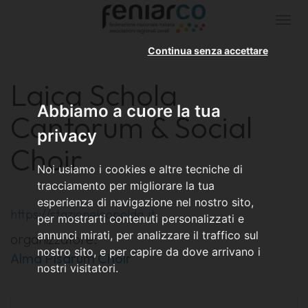
Togg
navi
Continua senza accettare
Laica Schola
Abbiamo a cuore la tua
Cantorum & Social
privacy
Choir
Noi usiamo i cookies e altre tecniche di
tracciamento per migliorare la tua
esperienza di navigazione nel nostro sito,
https://stazioneleopolda.it
per mostrarti contenuti personalizzati e
annunci mirati, per analizzare il traffico sul
organizzatore:
nostro sito, e per capire da dove arrivano i
Alma Pisarum Choir
nostri visitatori.