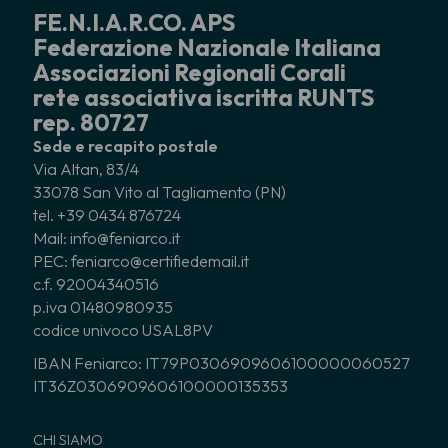
FE.N.I.A.R.CO. APS
Federazione Nazionale Italiana
Associazioni Regionali Corali
rete associativa iscritta RUNTS
rep. 80727
Sede e recapito postale
Via Altan, 83/4
33078 San Vito al Tagliamento (PN)
tel. +39 0434 876724
Mail: info@feniarco.it
PEC: feniarco@certifiedemail.it
c.f. 92004340516
p.iva 01480980935
codice univoco USAL8PV
IBAN Feniarco: IT79P0306909606100000060527
IT36Z0306909606100000135353
CHI SIAMO