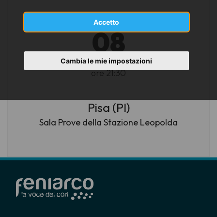
Accetto
LUNEDÌ
08
GIUGNO 2026
Cambia le mie impostazioni
ore 21:30
Pisa (PI)
Sala Prove della Stazione Leopolda