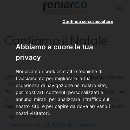
Togg
navi
Continua senza accettare
Cantiamo il Natale
Abbiamo a cuore la tua
privacy
Noi usiamo i cookies e altre tecniche di
Brani della tradizione natalizia in collaborazione con
tracciamento per migliorare la tua
il Cannara Brass Quintet.
esperienza di navigazione nel nostro sito,
Nel corso della serata verrà presentata l'anteprima
per mostrarti contenuti personalizzati e
del CD musicale del coro, dedicato alla ricorrenza
annunci mirati, per analizzare il traffico sul
degli 800 anni dalla morte di San Francesco d'Assisi.
nostro sito, e per capire da dove arrivano i
nostri visitatori.
organizzatore:
Concentus Vocalis Città di Cannara