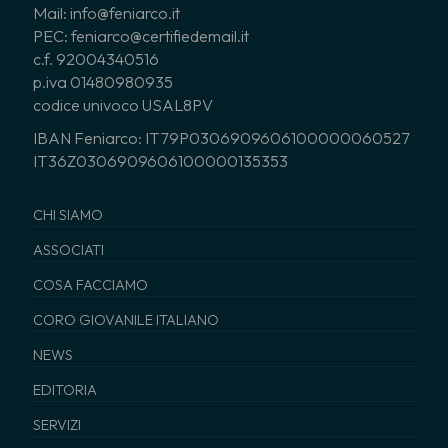
Mail: info@feniarco.it
PEC: feniarco@certifiedemail.it
c.f. 92004340516
p.iva 01480980935
codice univoco USAL8PV
IBAN Feniarco: IT79P0306909606100000060527
IT36Z0306909606100000135353
CHI SIAMO
ASSOCIATI
COSA FACCIAMO
CORO GIOVANILE ITALIANO
NEWS
EDITORIA
SERVIZI