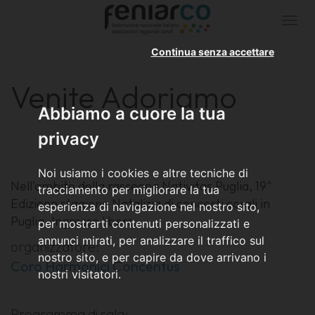
Togg
navi
Continua senza accettare
Venite Adoriamo
Abbiamo a cuore la tua
privacy
Noi usiamo i cookies e altre tecniche di
Nell'ambito della rassegna Nativitas Puglia, 19^
tracciamento per migliorare la tua
Edizione stagione Natalizia di concerti corali in
esperienza di navigazione nel nostro sito,
Puglia. Ingresso libero
per mostrarti contenuti personalizzati e
annunci mirati, per analizzare il traffico sul
organizzatore:
nostro sito, e per capire da dove arrivano i
Coro Harmonici Concentus
nostri visitatori.
Programma di sala: