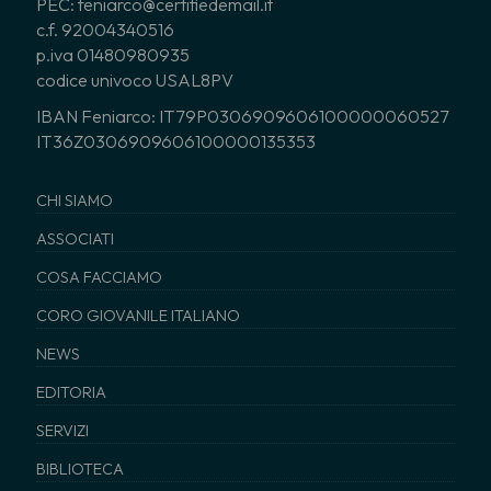
PEC: feniarco@certifiedemail.it
c.f. 92004340516
p.iva 01480980935
codice univoco USAL8PV
IBAN Feniarco: IT79P0306909606100000060527
IT36Z0306909606100000135353
CHI SIAMO
ASSOCIATI
COSA FACCIAMO
CORO GIOVANILE ITALIANO
NEWS
EDITORIA
SERVIZI
BIBLIOTECA