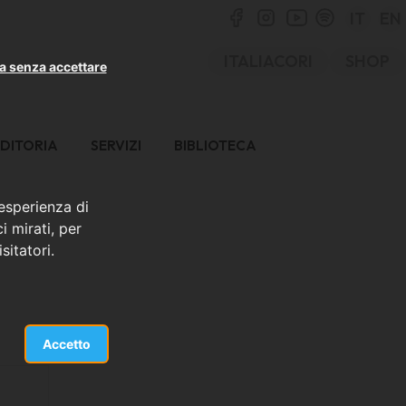
IT
EN
ITALIACORI
SHOP
a senza accettare
DITORIA
SERVIZI
BIBLIOTECA
 esperienza di
i mirati, per
sitatori.
Accetto