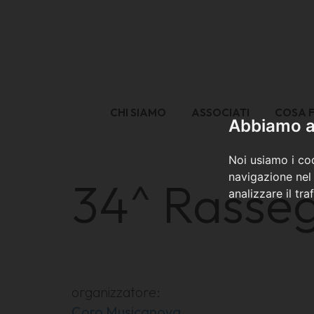
CHI SIAMO
ASSOCIATI
COSA 
Abbiamo a 
Noi usiamo i coo
navigazione nel 
34^ Rasse
analizzare il tra
organizzatore:
Coro Musicanova