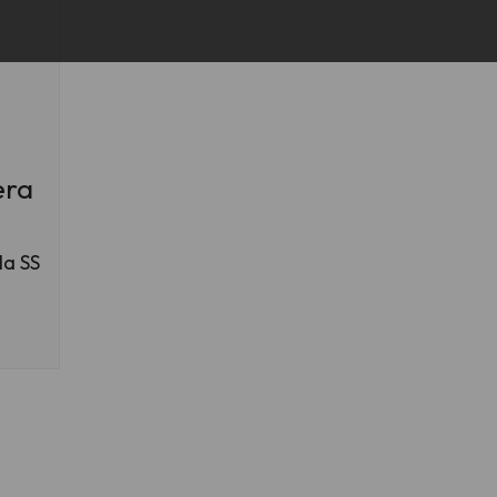
era
la SS