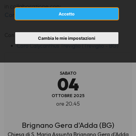
in collaborazione con:
Coro Calycanthus Treviglio
Accetto
Con la partecipazione di
Cambia le mie impostazioni
Coro Calycanthus Treviglio (Treviglio - BG)
SABATO
04
OTTOBRE 2025
ore 20.45
Brignano Gera d'Adda (BG)
Chiesa di S. Maria Assunta Brignano Gera d'Adda