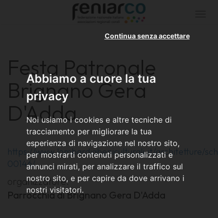
Togg
navi
Continua senza accettare
Festa Patronale
Abbiamo a cuore la tua
Brignano Gera
privacy
D'Adda
Noi usiamo i cookies e altre tecniche di
tracciamento per migliorare la tua
esperienza di navigazione nel nostro sito,
https://www.lombardiabeniculturali.it/architetture/
per mostrarti contenuti personalizzati e
00146/
annunci mirati, per analizzare il traffico sul
nostro sito, e per capire da dove arrivano i
organizzatore:
nostri visitatori.
Parrocchia di Brignano Gera D'Adda