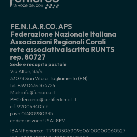
FE.N.I.A.R.CO. APS
Federazione Nazionale Italiana
Associazioni Regionali Corali
rete associativa iscritta RUNTS
rep. 80727
Sede e recapito postale
Via Altan, 83/4
33078 San Vito al Tagliamento (PN)
tel. +39 0434 876724
Mail: info@feniarco.it
PEC: feniarco@certifiedemail.it
c.f. 92004340516
p.iva 01480980935
codice univoco USAL8PV
IBAN Feniarco: IT79P0306909606100000060527