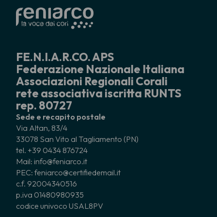
FE.N.I.A.R.CO. APS
Federazione Nazionale Italiana
Associazioni Regionali Corali
rete associativa iscritta RUNTS
rep. 80727
Sede e recapito postale
Via Altan, 83/4
33078 San Vito al Tagliamento (PN)
tel. +39 0434 876724
Mail: info@feniarco.it
PEC: feniarco@certifiedemail.it
c.f. 92004340516
p.iva 01480980935
codice univoco USAL8PV