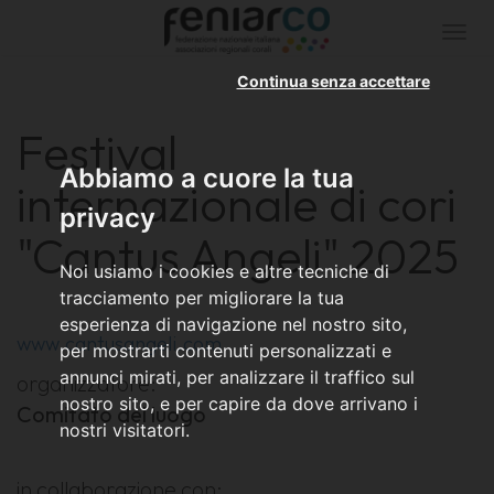
Togg
navi
Continua senza accettare
Festival
Abbiamo a cuore la tua
internazionale di cori
privacy
"Cantus Angeli" 2025
Noi usiamo i cookies e altre tecniche di
tracciamento per migliorare la tua
esperienza di navigazione nel nostro sito,
www.cantusangeli.com
per mostrarti contenuti personalizzati e
annunci mirati, per analizzare il traffico sul
organizzatore:
nostro sito, e per capire da dove arrivano i
Comitato del luogo
nostri visitatori.
in collaborazione con: