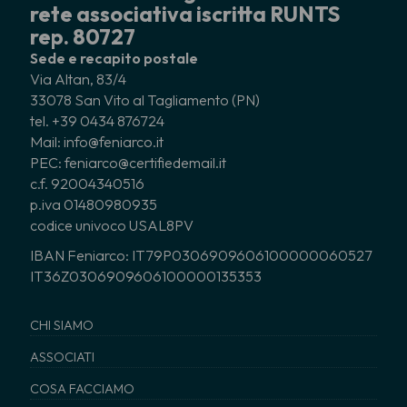
rete associativa iscritta RUNTS
rep. 80727
Sede e recapito postale
Via Altan, 83/4
33078 San Vito al Tagliamento (PN)
tel. +39 0434 876724
Mail: info@feniarco.it
PEC: feniarco@certifiedemail.it
c.f. 92004340516
p.iva 01480980935
codice univoco USAL8PV
IBAN Feniarco: IT79P0306909606100000060527
IT36Z0306909606100000135353
CHI SIAMO
ASSOCIATI
COSA FACCIAMO