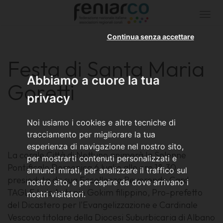
Togg
navi
Continua senza accettare
Festa di Santa Maria
Abbiamo a cuore la tua
Goretti
privacy
Noi usiamo i cookies e altre tecniche di
tracciamento per migliorare la tua
esperienza di navigazione nel nostro sito,
La corale Città di Nettuno animerà la Solenne
per mostrarti contenuti personalizzati e
Pontificale Domenica 6 luglio alle ore 18.30
annunci mirati, per analizzare il traffico sul
presieduta da sua Eccellenza Reverendo Card
nostro sito, e per capire da dove arrivano i
TAGLE Luis Antonio Gokim filippino, Pro-prefetto
nostri visitatori.
del Dicastero per l'Evangelizzazione e Cardinale
Vescovo titolare della Diocesi Suburbicaria di Albano