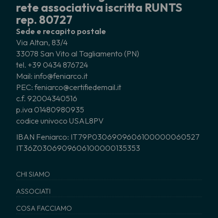
rete associativa iscritta RUNTS
rep. 80727
Sede e recapito postale
Via Altan, 83/4
33078 San Vito al Tagliamento (PN)
tel. +39 0434 876724
Mail: info@feniarco.it
PEC: feniarco@certifiedemail.it
c.f. 92004340516
p.iva 01480980935
codice univoco USAL8PV
IBAN Feniarco: IT79P0306909606100000060527
IT36Z0306909606100000135353
CHI SIAMO
ASSOCIATI
COSA FACCIAMO