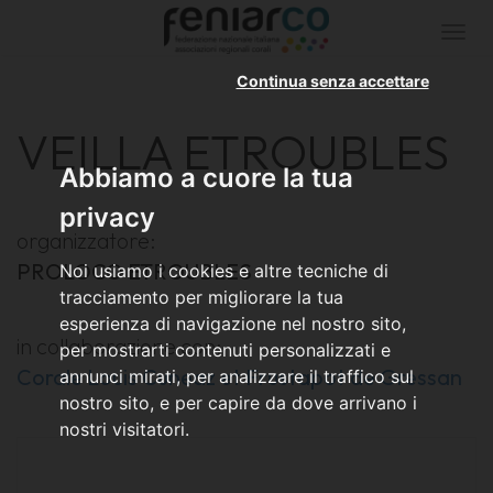
Togg
navi
Continua senza accettare
VEILLA ETROUBLES
Abbiamo a cuore la tua
privacy
organizzatore:
PROLOCO ETROUBLES
Noi usiamo i cookies e altre tecniche di
tracciamento per migliorare la tua
esperienza di navigazione nel nostro sito,
in collaborazione con:
per mostrarti contenuti personalizzati e
Corale Louis Cuneaz et Frustapot de Gressan
annunci mirati, per analizzare il traffico sul
nostro sito, e per capire da dove arrivano i
nostri visitatori.