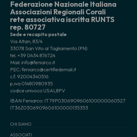
Federazione Nazionale Italiana
Associazioni Regionali Corali
rete associativa iscritta RUNTS
rep. 80727
Sede e recapito postale
Via Altan, 83/4
33078 San Vito al Tagliamento (PN)
tel. +39 0434 876724
Mail: info@feniarco.it
PEC: feniarco@certifiedemail.it
c.f. 92004340516
p.iva 01480980935
codice univoco USAL8PV
IBAN Feniarco: IT79P0306909606100000060527
IT36Z0306909606100000135353
CHI SIAMO
ASSOCIATI