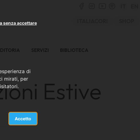
IT
EN
ITALIACORI
SHOP
a senza accettare
DITORIA
SERVIZI
BIBLIOTECA
 esperienza di
i mirati, per
ioni Estive
sitatori.
Accetto