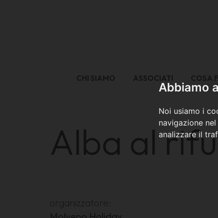
CHI SIAMO
ASSOCIATI
COSA 
Abbiamo a 
Noi usiamo i coo
navigazione nel 
Alba al rif
analizzare il tra
organizzatore:
Molveno Holiday