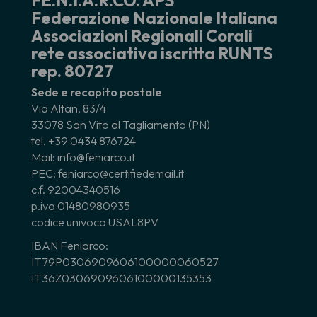
FE.N.I.A.R.CO. APS
Federazione Nazionale Italiana
Associazioni Regionali Corali
rete associativa iscritta RUNTS
rep. 80727
Sede e recapito postale
Via Altan, 83/4
33078 San Vito al Tagliamento (PN)
tel. +39 0434 876724
Mail: info@feniarco.it
PEC: feniarco@certifiedemail.it
c.f. 92004340516
p.iva 01480980935
codice univoco USAL8PV
IBAN Feniarco:
IT79P0306909606100000060527
IT36Z0306909606100000135353