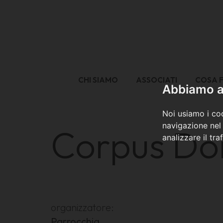
CHI SIAMO
ASSOCIATI
COSA 
Abbiamo a 
Noi usiamo i coo
navigazione nel 
Corpus Do
analizzare il tra
organizzatore:
Parrocchia