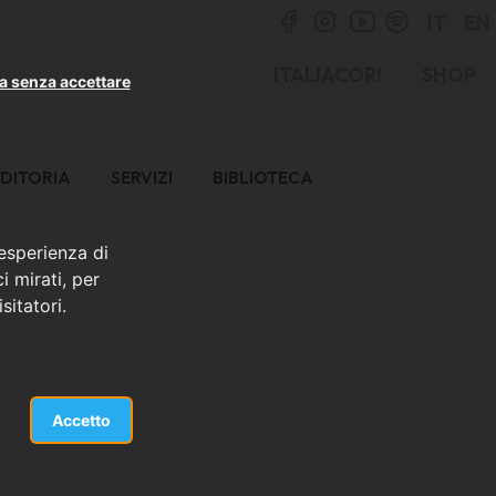
IT
EN
ITALIACORI
SHOP
a senza accettare
DITORIA
SERVIZI
BIBLIOTECA
 esperienza di
i mirati, per
sitatori.
Accetto